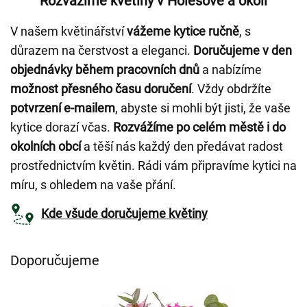
Rozvážíme květiny v Holešově a okolí
V našem květinářství
vážeme kytice ručně
, s
důrazem na čerstvost a eleganci.
Doručujeme v den
objednávky během pracovních dnů
a nabízíme
možnost přesného času doručení
. Vždy obdržíte
potvrzení e-mailem
, abyste si mohli být jisti, že vaše
kytice dorazí včas.
Rozvážíme po celém městě i do
okolních obcí
a těší nás každý den předávat radost
prostřednictvím květin. Rádi vám připravíme kytici na
míru, s ohledem na vaše přání.
Kde všude doručujeme květiny
Doporučujeme