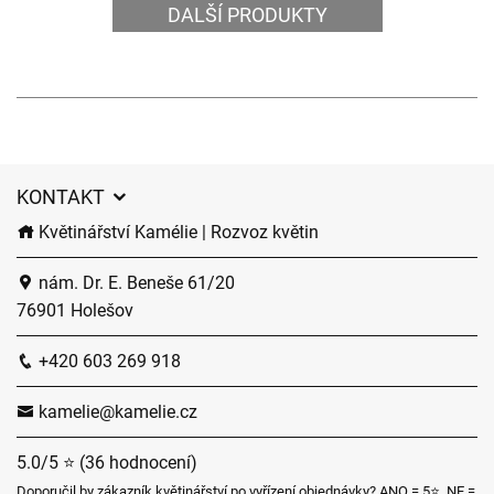
DALŠÍ PRODUKTY
KONTAKT
Květinářství Kamélie | Rozvoz květin
nám. Dr. E. Beneše 61/20
76901 Holešov
+420 603 269 918
kamelie@kamelie.cz
5.0/5 ⭐ (36 hodnocení)
Doporučil by zákazník květinářství po vyřízení objednávky? ANO = 5⭐, NE =