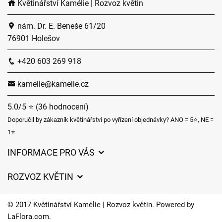
Květinářství Kamélie | Rozvoz květin
nám. Dr. E. Beneše 61/20
76901 Holešov
+420 603 269 918
kamelie@kamelie.cz
5.0/5 ⭐ (36 hodnocení)
Doporučil by zákazník květinářství po vyřízení objednávky? ANO = 5⭐, NE =
1⭐
INFORMACE PRO VÁS
Obchodní podmínky
ROZVOZ KVĚTIN
Ochrana osobních údajů
Ceny za doručení
Často kladené dotazy
© 2017 Květinářství Kamélie | Rozvoz květin. Powered by
Kam doručujeme květiny
LaFlora.com
.
O nás