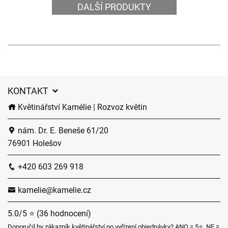
DALŠÍ PRODUKTY
KONTAKT
Květinářství Kamélie | Rozvoz květin
nám. Dr. E. Beneše 61/20
76901 Holešov
+420 603 269 918
kamelie@kamelie.cz
5.0/5 ⭐ (36 hodnocení)
Doporučil by zákazník květinářství po vyřízení objednávky? ANO = 5⭐, NE =