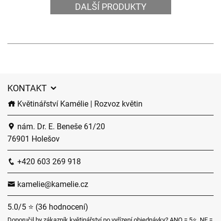
DALŠÍ PRODUKTY
KONTAKT
Květinářství Kamélie | Rozvoz květin
nám. Dr. E. Beneše 61/20
76901 Holešov
+420 603 269 918
kamelie@kamelie.cz
5.0/5 ⭐ (36 hodnocení)
Doporučil by zákazník květinářství po vyřízení objednávky? ANO = 5⭐, NE =