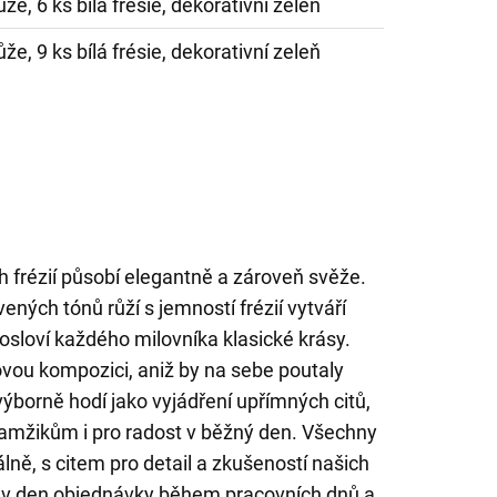
ůže, 6 ks bílá frésie, dekorativní zeleň
ůže, 9 ks bílá frésie, dekorativní zeleň
ch frézií působí elegantně a zároveň svěže.
ných tónů růží s jemností frézií vytváří
osloví každého milovníka klasické krásy.
kovou kompozici, aniž by na sebe poutaly
výborně hodí jako vyjádření upřímných citů,
mžikům i pro radost v běžný den. Všechny
ně, s citem pro detail a zkušeností našich
me v den objednávky během pracovních dnů a