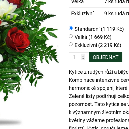
Velká
7 ks rudá r
Exkluzivní
9 ks rudá r
Standardní (1 119 Kč)
Velká (1 669 Kč)
Exkluzivní (2 219 Kč)
OBJEDNAT
Kytice z rudých růží a bílý
Kombinace intenzivně červe
harmonické spojení, které 
Zelené listy podtrhují cel
pozornost. Tato kytice se 
k významným životním oka
květiny vážeme profesionál
floristů. Kytici doručuje