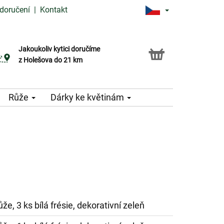
doručení
|
Kontakt
Jakoukoliv kytici doručíme
Možnost vyzvednout v naší květince
z Holešova do 21 km
Růže
Dárky ke květinám
ůže, 3 ks bílá frésie, dekorativní zeleň