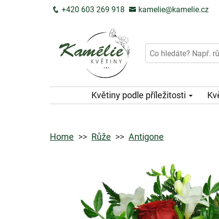
+420 603 269 918
kamelie@kamelie.cz
Květiny podle příležitosti
Kv
Home
Růže
Antigone