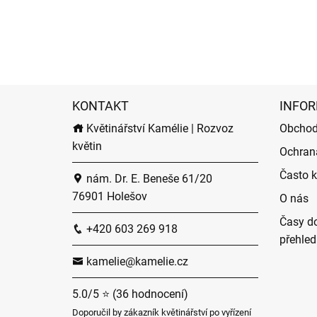
KONTAKT
INFOR
Květinářství Kamélie | Rozvoz
Obchod
květin
Ochran
Často k
nám. Dr. E. Beneše 61/20
76901 Holešov
O nás
Časy do
+420 603 269 918
přehled
kamelie@kamelie.cz
5.0/5 ⭐ (36 hodnocení)
Doporučil by zákazník květinářství po vyřízení