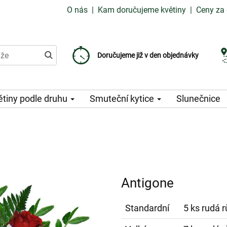
O nás
|
Kam doručujeme květiny
|
Ceny za 
Doručujeme již od 99 Kč
Doručujeme již v den objednávky
Možný výběr času a dne doručení
ětiny podle druhu
Smuteční kytice
Slunečnice
Antigone
Standardní
5 ks rudá r