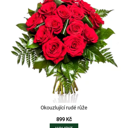
Okouzlující rudé růže
899 Kč