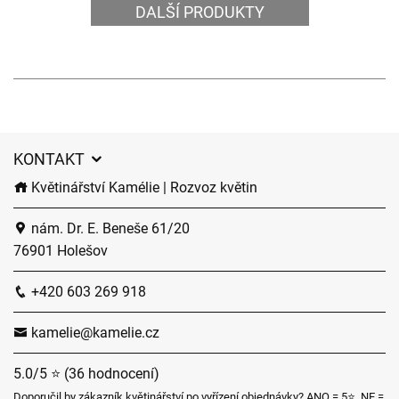
DALŠÍ PRODUKTY
KONTAKT
Květinářství Kamélie | Rozvoz květin
nám. Dr. E. Beneše 61/20
76901 Holešov
+420 603 269 918
kamelie@kamelie.cz
5.0/5 ⭐ (36 hodnocení)
Doporučil by zákazník květinářství po vyřízení objednávky? ANO = 5⭐, NE =