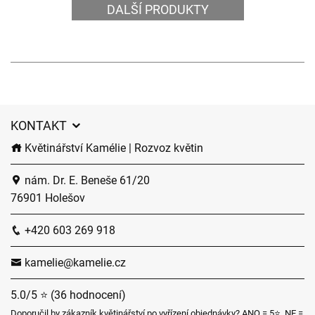
DALŠÍ PRODUKTY
KONTAKT
Květinářství Kamélie | Rozvoz květin
nám. Dr. E. Beneše 61/20
76901 Holešov
+420 603 269 918
kamelie@kamelie.cz
5.0/5 ⭐ (36 hodnocení)
Doporučil by zákazník květinářství po vyřízení objednávky? ANO = 5⭐, NE =