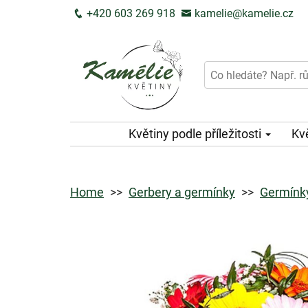
+420 603 269 918
kamelie@kamelie.cz
Květiny podle příležitosti
Kv
Home
Gerbery a germínky
Germínky