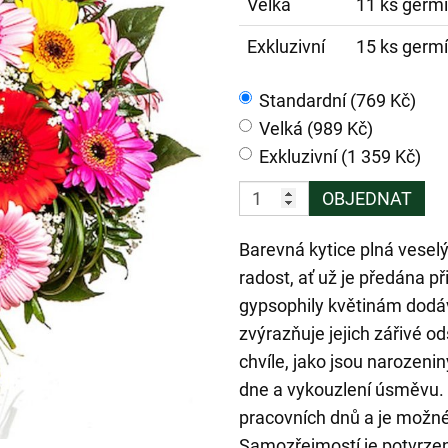
Velká
11 ks germí
Exkluzivní
15 ks germí
Standardní (769 Kč)
Velká (989 Kč)
Exkluzivní (1 359 Kč)
OBJEDNAT
Barevná kytice plná veselý
radost, ať už je předána př
gypsophily květinám dodáva
zvýrazňuje jejich zářivé od
chvíle, jako jsou narozeni
dne a vykouzlení úsměvu
pracovních dnů a je možné 
Samozřejmostí je potvrzen