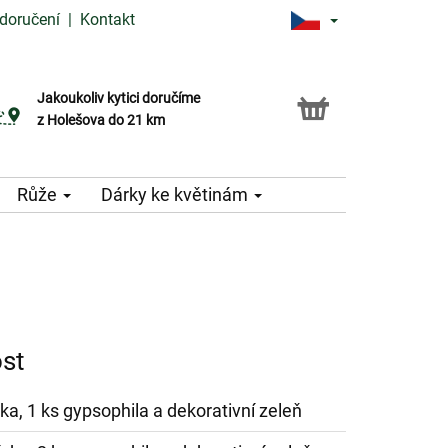
doručení
|
Kontakt
Jakoukoliv kytici doručíme
Možnost vyzvednout v naší květince
z Holešova do 21 km
Růže
Dárky ke květinám
ost
ka, 1 ks gypsophila a dekorativní zeleň