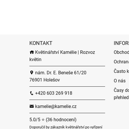
KONTAKT
INFOR
Květinářství Kamélie | Rozvoz
Obchod
květin
Ochran
Často k
nám. Dr. E. Beneše 61/20
76901 Holešov
O nás
Časy do
+420 603 269 918
přehled
kamelie@kamelie.cz
5.0/5 ⭐ (36 hodnocení)
Doporučil by zákazník květinářství po vyřízení