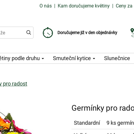
O nás
|
Kam doručujeme květiny
|
Ceny za 
Doručujeme již od 99 Kč
Doručujeme již v den objednávky
Možný výběr času a dne doručení
ětiny podle druhu
Smuteční kytice
Slunečnice
 pro radost
Germínky pro rad
Standardní
9 ks germín