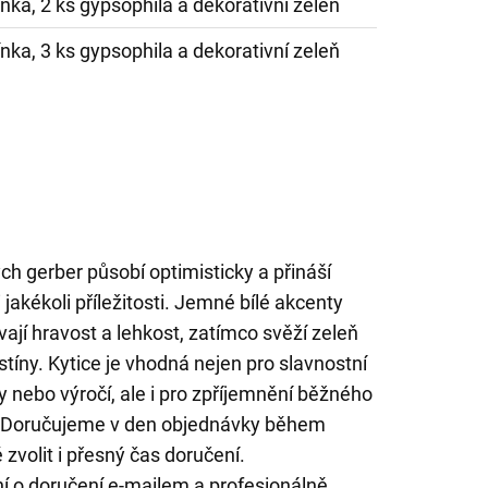
nka, 2 ks gypsophila a dekorativní zeleň
nka, 3 ks gypsophila a dekorativní zeleň
ch gerber působí optimisticky a přináší
i jakékoli příležitosti. Jemné bílé akcenty
jí hravost a lehkost, zatímco svěží zeleň
stíny. Kytice je vhodná nejen pro slavnostní
ny nebo výročí, ale i pro zpříjemnění běžného
. Doručujeme v den objednávky během
zvolit i přesný čas doručení.
í o doručení e-mailem a profesionálně