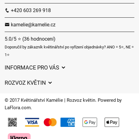
+420 603 269 918
kamelie@kamelie.cz
5.0/5 ⭐ (36 hodnocení)
Doporučil by zákazník květinářství po vyřízení objednávky? ANO = 5⭐, NE =
1⭐
INFORMACE PRO VÁS
Obchodní podmínky
ROZVOZ KVĚTIN
Ochrana osobních údajů
Ceny za doručení
Často kladené dotazy
© 2017 Květinářství Kamélie | Rozvoz květin. Powered by
Kam doručujeme květiny
LaFlora.com
.
O nás
Cookies
Časy doručení květin – přehled možností
Kontakt