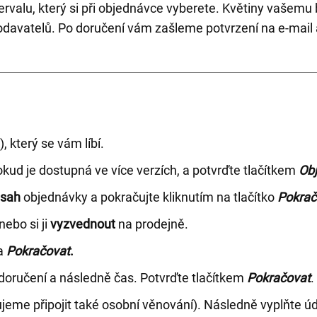
rvalu, který si při objednávce vyberete. Květiny vašemu
odavatelů. Po doručení vám zašleme potvrzení na e-mai
, který se vám líbí.
pokud je dostupná ve více verzích, a potvrďte tlačítkem
Ob
bsah
objednávky a pokračujte kliknutím na tlačítko
Pokrač
 nebo si ji
vyzvednout
na prodejně.
na
Pokračovat
.
doručení a následně čas. Potvrďte tlačítkem
Pokračovat
.
eme připojit také osobní věnování). Následně vyplňte úd