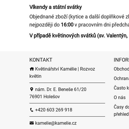
Víkendy a státní svátky
Objednané zboží (kytice a další doplňkové z
nejpozději do
16:00
v pracovním dni předch
V případě květinových svátků (sv. Valentýn
KONTAKT
INFOR
Květinářství Kamélie | Rozvoz
Obchod
květin
Ochran
Často k
nám. Dr. E. Beneše 61/20
76901 Holešov
O nás
Časy do
+420 603 269 918
přehled
kamelie@kamelie.cz