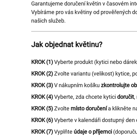
Garantujeme doručení květin v časovém inte
Vybíráme pro vás květiny od prověřených d
našich služeb.
Jak objednat květinu?
KROK (1)
Vyberte produkt (kytici nebo dárek)
KROK (2)
Zvolte variantu (velikost) kytice, 
KROK (3)
V nákupním košíku
zkontrolujte o
KROK (4)
Vyberte, zda chcete kytici
doručit
,
KROK (5)
Zvolte
místo doručení
a klikněte 
KROK (6)
Vyberte v kalendáři dostupný den 
KROK (7)
Vyplňte
údaje o příjemci
(doporučuj