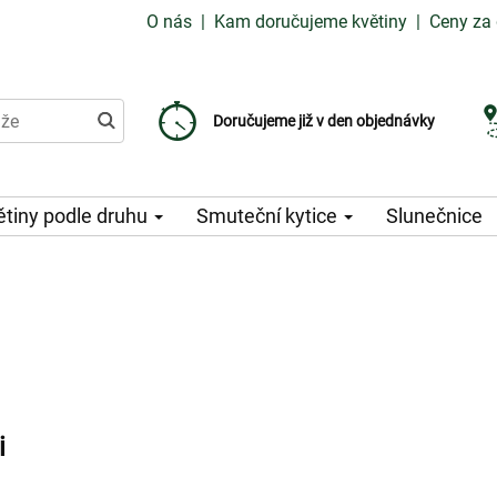
O nás
|
Kam doručujeme květiny
|
Ceny za 
Doručujeme již od 99 Kč
Doručujeme již v den objednávky
Možný výběr času a dne doručení
ětiny podle druhu
Smuteční kytice
Slunečnice
i