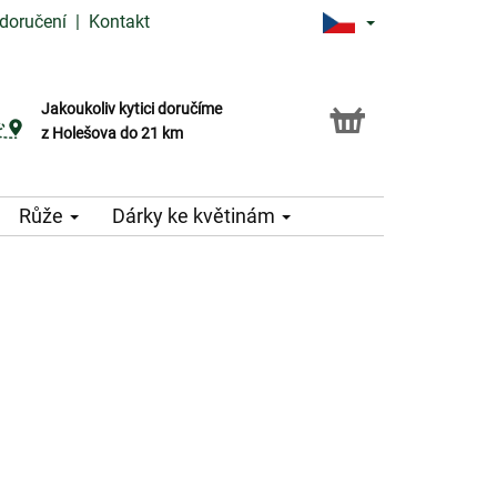
doručení
|
Kontakt
Jakoukoliv kytici doručíme
Možnost vyzvednout v naší květince
z Holešova do 21 km
Růže
Dárky ke květinám