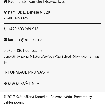
Květinářství Kamélie | Rozvoz květin
nám. Dr. E. Beneše 61/20
76901 Holešov
+420 603 269 918
kamelie@kamelie.cz
5.0/5 ⭐ (36 hodnocení)
Doporučil by zákazník květinářství po vyřízení objednávky? ANO = 5⭐, NE =
1⭐
INFORMACE PRO VÁS
Obchodní podmínky
ROZVOZ KVĚTIN
Ochrana osobních údajů
Ceny za doručení
Často kladené dotazy
© 2017 Květinářství Kamélie | Rozvoz květin. Powered by
Kam doručujeme květiny
LaFlora.com
.
O nás