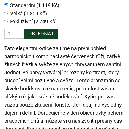
Standardní (1 119 Kč)
Velká (1 859 Kč)
Exkluzivní (2 749 Kč)
OBJEDNAT
Tato elegantní kytice zaujme na první pohled
harmonickou kombinací sytě červených růží, zářivě
žlutých frézií a svěže zelených chrysanthém santini.
Jednotlivé barvy vytvářejí přirozený kontrast, který
působí velmi pozitivně a svěže. Tento aranžmán se
skvěle hodí k oslavě narozenin, pro radost vašim
blízkým či jako krásné poděkování. Kytici pro vás
vážou pouze zkušení floristé, kteří dbají na výsledný
dojem i detail. Doručujeme v den objednávky během
pracovních dnů a můžete si u nás zvolit i přesný čas
doručení. Samozřejmostí je potvrzení o doručení e-