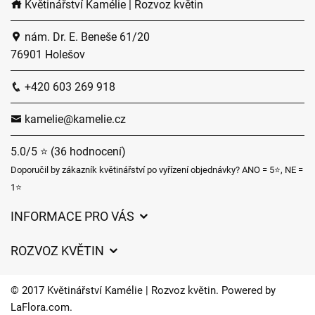
Květinářství Kamélie | Rozvoz květin
nám. Dr. E. Beneše 61/20
76901 Holešov
+420 603 269 918
kamelie@kamelie.cz
5.0/5 ⭐ (36 hodnocení)
Doporučil by zákazník květinářství po vyřízení objednávky? ANO = 5⭐, NE =
1⭐
INFORMACE PRO VÁS
Obchodní podmínky
ROZVOZ KVĚTIN
Ochrana osobních údajů
Ceny za doručení
Často kladené dotazy
© 2017 Květinářství Kamélie | Rozvoz květin. Powered by
Kam doručujeme květiny
LaFlora.com
.
O nás