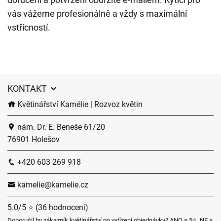
vás vážeme profesionálně a vždy s maximální
vstřícností.
KONTAKT
Květinářství Kamélie | Rozvoz květin
nám. Dr. E. Beneše 61/20
76901 Holešov
+420 603 269 918
kamelie@kamelie.cz
5.0/5 ⭐ (36 hodnocení)
Doporučil by zákazník květinářství po vyřízení objednávky? ANO = 5⭐, NE =