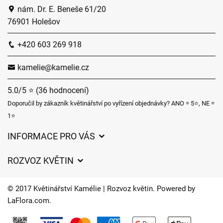
nám. Dr. E. Beneše 61/20
76901 Holešov
+420 603 269 918
kamelie@kamelie.cz
5.0/5 ⭐ (36 hodnocení)
Doporučil by zákazník květinářství po vyřízení objednávky? ANO = 5⭐, NE =
1⭐
INFORMACE PRO VÁS
Obchodní podmínky
ROZVOZ KVĚTIN
Ochrana osobních údajů
Ceny za doručení
Často kladené dotazy
© 2017 Květinářství Kamélie | Rozvoz květin. Powered by
Kam doručujeme květiny
LaFlora.com
.
O nás
Cookies
Časy doručení květin – přehled možností