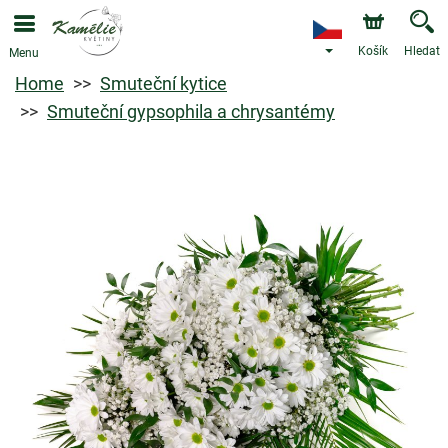
Košík
Hledat
Menu
Home
Smuteční kytice
Smuteční gypsophila a chrysantémy