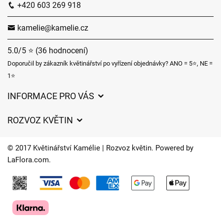
+420 603 269 918
kamelie@kamelie.cz
5.0/5 ⭐ (36 hodnocení)
Doporučil by zákazník květinářství po vyřízení objednávky? ANO = 5⭐, NE =
1⭐
INFORMACE PRO VÁS
Obchodní podmínky
ROZVOZ KVĚTIN
Ochrana osobních údajů
Ceny za doručení
Často kladené dotazy
© 2017 Květinářství Kamélie | Rozvoz květin. Powered by
Kam doručujeme květiny
LaFlora.com
.
O nás
Cookies
Časy doručení květin – přehled možností
Kontakt