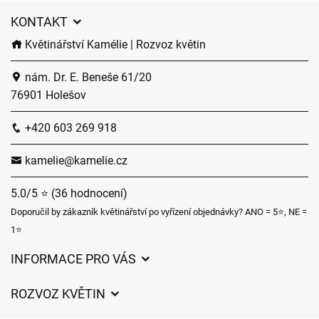
KONTAKT
Květinářství Kamélie | Rozvoz květin
nám. Dr. E. Beneše 61/20
76901 Holešov
+420 603 269 918
kamelie@kamelie.cz
5.0/5 ⭐ (36 hodnocení)
Doporučil by zákazník květinářství po vyřízení objednávky? ANO = 5⭐, NE =
1⭐
INFORMACE PRO VÁS
Obchodní podmínky
ROZVOZ KVĚTIN
Ochrana osobních údajů
Ceny za doručení