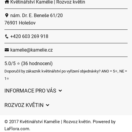
Květinářství Kamélie | Rozvoz květin
nám. Dr. E. Beneše 61/20
76901 Holešov
+420 603 269 918
kamelie@kamelie.cz
5.0/5 ⭐ (36 hodnocení)
Doporučil by zákazník květinářství po vyřízení objednávky? ANO = 5⭐, NE =
1⭐
INFORMACE PRO VÁS
Obchodní podmínky
ROZVOZ KVĚTIN
Ochrana osobních údajů
Ceny za doručení
Často kladené dotazy
© 2017 Květinářství Kamélie | Rozvoz květin. Powered by
Kam doručujeme květiny
LaFlora.com
.
O nás