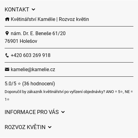
KONTAKT
Květinářství Kamélie | Rozvoz květin
nám. Dr. E. Beneše 61/20
76901 Holešov
+420 603 269 918
kamelie@kamelie.cz
5.0/5 ⭐ (36 hodnocení)
Doporučil by zákazník květinářství po vyřízení objednávky? ANO = 5⭐, NE =
1⭐
INFORMACE PRO VÁS
Obchodní podmínky
ROZVOZ KVĚTIN
Ochrana osobních údajů
Ceny za doručení