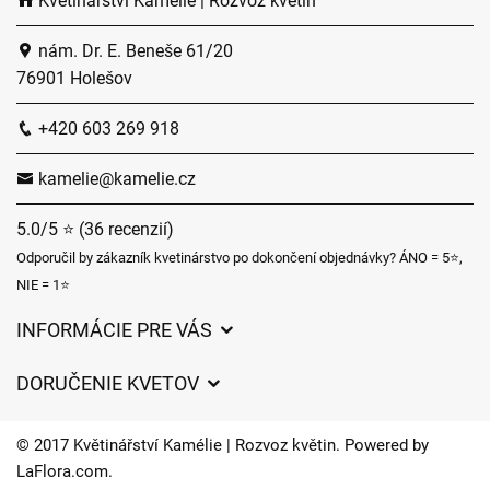
Květinářství Kamélie | Rozvoz květin
nám. Dr. E. Beneše 61/20
76901 Holešov
+420 603 269 918
kamelie@kamelie.cz
5.0/5 ⭐ (36 recenzií)
Odporučil by zákazník kvetinárstvo po dokončení objednávky? ÁNO = 5⭐,
NIE = 1⭐
INFORMÁCIE PRE VÁS
Všeobecné obchodné podmienky
DORUČENIE KVETOV
Ochrana osobných údajov
Poplatky za doručenie
Časy doručenia kvetov – prehľad možností
© 2017 Květinářství Kamélie | Rozvoz květin. Powered by
Kam doručujeme kvety
LaFlora.com
.