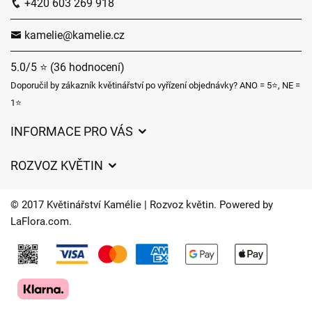
+420 603 269 918
kamelie@kamelie.cz
5.0/5 ⭐ (36 hodnocení)
Doporučil by zákazník květinářství po vyřízení objednávky? ANO = 5⭐, NE =
1⭐
INFORMACE PRO VÁS
Obchodní podmínky
ROZVOZ KVĚTIN
Ochrana osobních údajů
Ceny za doručení
Často kladené dotazy
© 2017 Květinářství Kamélie | Rozvoz květin. Powered by
Kam doručujeme květiny
LaFlora.com
.
O nás
Cookies
Časy doručení květin – přehled možností
Kontakt