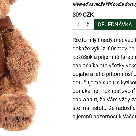
Medveď sa môže líšiť podľa dostupn
309 CZK
OBJEDNÁVKA
Roztomilý hnedý medvedík 
dokáže vykúzliť úsmev n
kožúšok a príjemné fareb
spoločníka pre všetky vek
objatie a jeho prítomnosť
doručujeme spolu s kytico
ponúkame možnosť zvoliť 
spoľahnúť, že Vám vždy z
ste mali istotu, že radosť
a jemnú pozornosť k Vaše