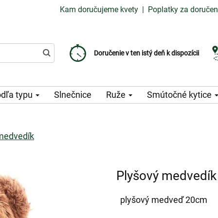
Kam doručujeme kvety
|
Poplatky za doručen
Vyberte si dátum doručenia
Doručenie v ten istý deň k dispozícii
Poplatok za doručenie od 99 CZK
dľa typu
Slnečnice
Ruže
Smútočné kytice
medvedík
Plyšový medvedík
plyšový medveď 20cm