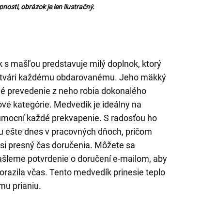
osti, obrázok je len ilustračný.
s mašľou predstavuje milý doplnok, ktorý
a tvári každému obdarovanému. Jeho mäkký
né prevedenie z neho robia dokonalého
ové kategórie. Medvedík je ideálny na
 umocní každé prekvapenie. S radosťou ho
u ešte dnes v pracovných dňoch, pričom
si presný čas doručenia. Môžete sa
ašleme potvrdenie o doručení e-mailom, aby
 dorazila včas. Tento medvedík prinesie teplo
mu prianiu.