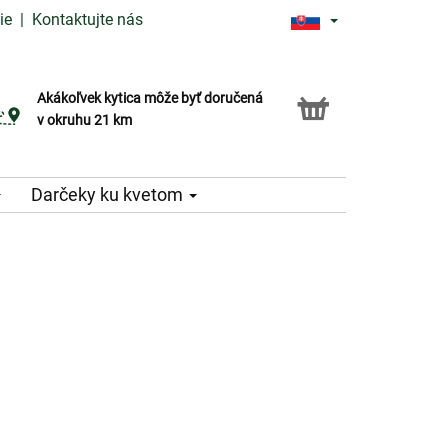
ie
|
Kontaktujte nás
Akákoľvek kytica môže byť doručená
Služba Click & Collect
v okruhu 21 km
Darčeky ku kvetom