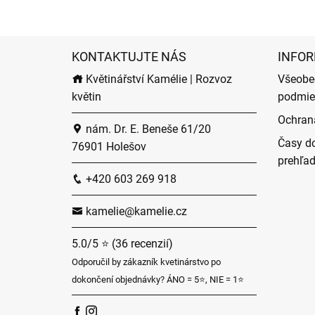
KONTAKTUJTE NÁS
INFOR
Květinářství Kamélie | Rozvoz
Všeobe
květin
podmie
Ochran
nám. Dr. E. Beneše 61/20
Časy do
76901 Holešov
prehľa
+420 603 269 918
kamelie@kamelie.cz
5.0/5 ⭐ (36 recenzií)
Odporučil by zákazník kvetinárstvo po
dokončení objednávky? ÁNO = 5⭐, NIE = 1⭐