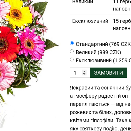
Великий
11 герб
наповн
Ексклюзивний
15 герб
наповн
Cтандартний (769 CZK
Великий (989 CZK)
Ексклюзивний (1 359 
ЗАМОВИТИ
Яскравий та сонячний б
атмосферу радості й опт
переплітаються — від на
рожевих та білих, допо
квітами гіпсофіли. Така
яку святкову подію, ден