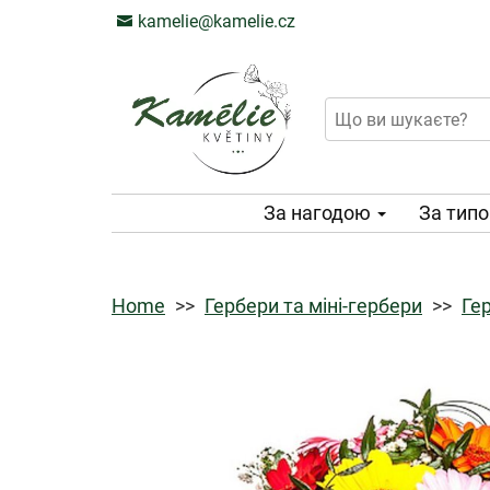
kamelie@kamelie.cz
За нагодою
За тип
Home
Гербери та міні-гербери
Гер