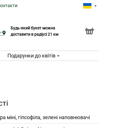
онтакти
Будь-який букет можна
Послуга Click & Collect
доставити в радіусі 21 км
Подарунки до квітів
сті
ра міні, гіпсофіла, зелені наповнювачі