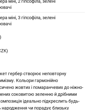
ера міні, 2 гіпсофіла, зелені
ювачі
ера міні, 3 гіпсофіла, зелені
ювачі
)
CZK)
укет гербер створює неповторну
имізму. Кольори гармонійно
сичено жовтих і помаранчевих до ніжно-
внених соковитою зеленню й дрібними
 композиція ідеально підкреслить будь-
ь народження чи порадує близьку