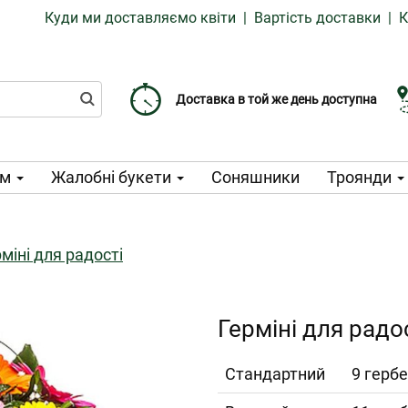
Куди ми доставляємо квіти
|
Вартість доставки
|
К
Доставка від 99 CZK
Виберіть дату доставки
Доставка в той же день доступна
ом
Жалобні букети
Соняшники
Троянди
міні для радості
Герміні для радо
Cтандартний
9 гербе