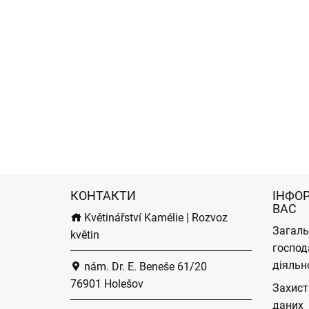
КОНТАКТИ
ІНФО
ВАС
Květinářství Kamélie | Rozvoz
Загаль
květin
господ
діяльн
nám. Dr. E. Beneše 61/20
76901 Holešov
Захист
даних