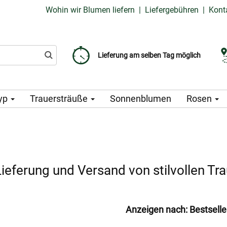
Wohin wir Blumen liefern
|
Liefergebühren
|
Kont
Liefergebühr ab 99 CZK
Wählen Sie Ihr Lieferdatum
Lieferung am selben Tag möglich
yp
Trauersträuße
Sonnenblumen
Rosen
ieferung und Versand von stilvollen Tra
Anzeigen nach:
Bestselle