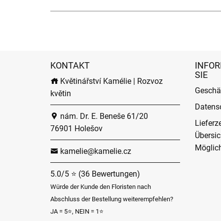
KONTAKT
INFOR
SIE
Květinářství Kamélie | Rozvoz
Geschä
květin
Datens
nám. Dr. E. Beneše 61/20
Lieferz
76901 Holešov
Übersic
Möglich
kamelie@kamelie.cz
5.0/5 ⭐ (36 Bewertungen)
Würde der Kunde den Floristen nach
Abschluss der Bestellung weiterempfehlen?
JA = 5⭐, NEIN = 1⭐