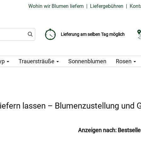
Wohin wir Blumen liefern
|
Liefergebühren
|
Kont
Liefergebühr ab 99 CZK
Wählen Sie Ihr Lieferdatum
Lieferung am selben Tag möglich
yp
Trauersträuße
Sonnenblumen
Rosen
 liefern lassen – Blumenzustellung und
Anzeigen nach:
Bestselle