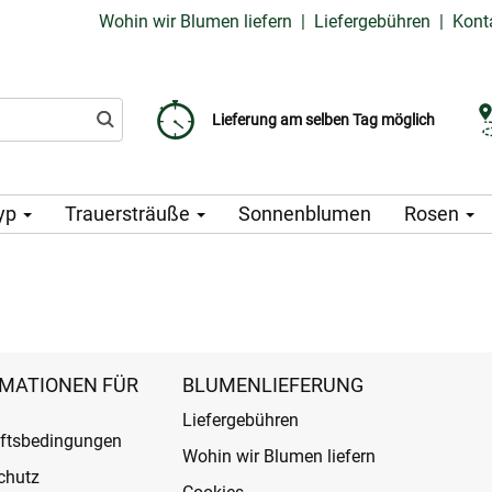
Wohin wir Blumen liefern
|
Liefergebühren
|
Kont
Liefergebühr ab 99 CZK
Wählen Sie Ihr Lieferdatum
Lieferung am selben Tag möglich
yp
Trauersträuße
Sonnenblumen
Rosen
MATIONEN FÜR
BLUMENLIEFERUNG
Liefergebühren
ftsbedingungen
Wohin wir Blumen liefern
chutz