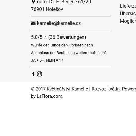
nám. Dr. E. Beneše 61/20
Lieferz
76901 Holešov
Übersic
Möglich
kamelie@kamelie.cz
5.0/5 ⭐ (36 Bewertungen)
Würde der Kunde den Floristen nach
Abschluss der Bestellung weiterempfehlen?
JA = 5⭐, NEIN = 1⭐
© 2017 Květinářství Kamélie | Rozvoz květin. Power
by
LaFlora.com
.