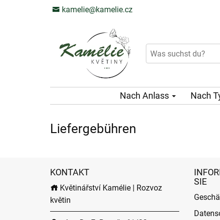
kamelie@kamelie.cz
Nach Anlass
Nach T
Liefergebühren
KONTAKT
INFOR
SIE
Květinářství Kamélie | Rozvoz
Geschä
květin
Datens