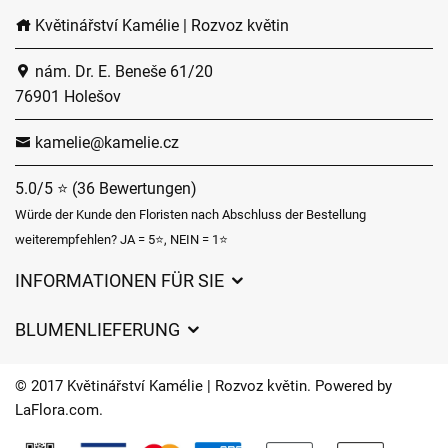
Květinářství Kamélie | Rozvoz květin
nám. Dr. E. Beneše 61/20
76901 Holešov
kamelie@kamelie.cz
5.0/5 ⭐ (36 Bewertungen)
Würde der Kunde den Floristen nach Abschluss der Bestellung
weiterempfehlen? JA = 5⭐, NEIN = 1⭐
INFORMATIONEN FÜR SIE
Geschäftsbedingungen
BLUMENLIEFERUNG
Datenschutz
Liefergebühren
Lieferzeiten für Blumen – Übersicht der Möglichkeiten
© 2017 Květinářství Kamélie | Rozvoz květin. Powered by
Wohin wir Blumen liefern
LaFlora.com
.
Cookies