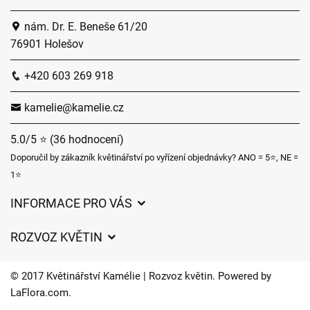
nám. Dr. E. Beneše 61/20
76901 Holešov
+420 603 269 918
kamelie@kamelie.cz
5.0/5 ⭐ (36 hodnocení)
Doporučil by zákazník květinářství po vyřízení objednávky? ANO = 5⭐, NE =
1⭐
INFORMACE PRO VÁS
Obchodní podmínky
ROZVOZ KVĚTIN
Ochrana osobních údajů
Ceny za doručení
Často kladené dotazy
© 2017 Květinářství Kamélie | Rozvoz květin. Powered by
Kam doručujeme květiny
LaFlora.com
.
O nás
Cookies