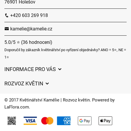
76901 Holešov
+420 603 269 918
kamelie@kamelie.cz
5.0/5 ⭐ (36 hodnocení)
Doporučil by zákazník květinářství po vyřízení objednávky? ANO = 5⭐, NE =
1⭐
INFORMACE PRO VÁS
Obchodní podmínky
ROZVOZ KVĚTIN
Ochrana osobních údajů
Ceny za doručení
Často kladené dotazy
© 2017 Květinářství Kamélie | Rozvoz květin. Powered by
Kam doručujeme květiny
LaFlora.com
.
O nás
Cookies
Časy doručení květin – přehled možností
Kontakt