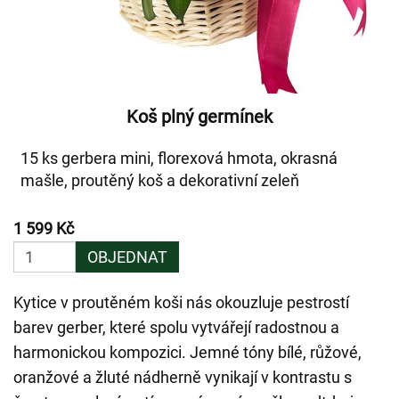
Koš plný germínek
15 ks gerbera mini, florexová hmota, okrasná
mašle, proutěný koš a dekorativní zeleň
1 599 Kč
OBJEDNAT
Kytice v proutěném koši nás okouzluje pestrostí
barev gerber, které spolu vytvářejí radostnou a
harmonickou kompozici. Jemné tóny bílé, růžové,
oranžové a žluté nádherně vynikají v kontrastu s