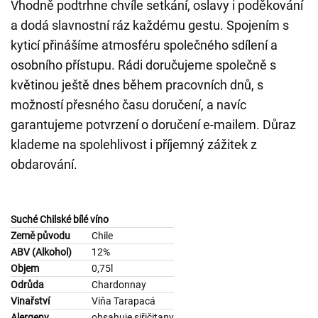
Vhodně podtrhne chvíle setkání, oslavy i poděkování
a dodá slavnostní ráz každému gestu. Spojením s
kyticí přinášíme atmosféru společného sdílení a
osobního přístupu. Rádi doručujeme společně s
květinou ještě dnes během pracovních dnů, s
možností přesného času doručení, a navíc
garantujeme potvrzení o doručení e-mailem. Důraz
klademe na spolehlivost i příjemný zážitek z
obdarování.
Suché Chilské bílé víno
Země původu
Chile
ABV (Alkohol)
12%
Objem
0,75l
Odrůda
Chardonnay
Vinařství
Viňa Tarapacá
Alergeny
obsahuje siřičitany