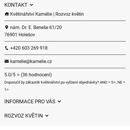
KONTAKT
Květinářství Kamélie | Rozvoz květin
nám. Dr. E. Beneše 61/20
76901 Holešov
+420 603 269 918
kamelie@kamelie.cz
5.0/5 ⭐ (36 hodnocení)
Doporučil by zákazník květinářství po vyřízení objednávky? ANO = 5⭐, NE =
1⭐
INFORMACE PRO VÁS
Obchodní podmínky
ROZVOZ KVĚTIN
Ochrana osobních údajů
Ceny za doručení
Často kladené dotazy