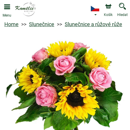
Košík
Hledat
Menu
Home
Slunečnice
Slunečnice a růžové růže