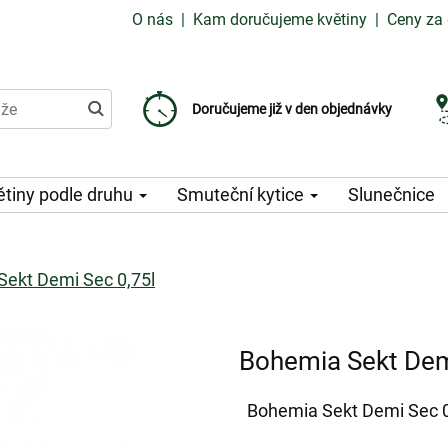
O nás
|
Kam doručujeme květiny
|
Ceny za 
Doručujeme již od 99 Kč
Doručujeme již v den objednávky
Možný výběr času a dne doručení
ětiny podle druhu
Smuteční kytice
Slunečnice
ekt Demi Sec 0,75l
Bohemia Sekt Dem
Bohemia Sekt Demi Sec 0