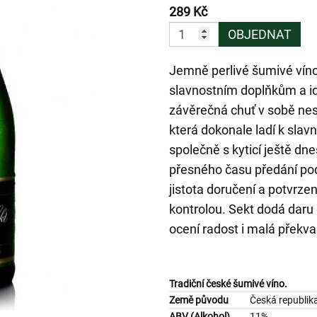
289 Kč
OBJEDNAT
Jemně perlivé šumivé víno
slavnostním doplňkům a i
závěrečná chuť v sobě nes
která dokonale ladí k slav
společně s kyticí ještě d
přesného času předání pod
jistota doručení a potvrz
kontrolou. Sekt dodá daru
ocení radost i malá překva
Tradiční české šumivé víno.
Země původu
Česká republik
ABV (Alkohol)
11%