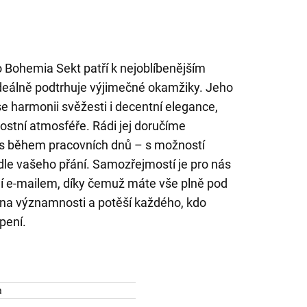
 Bohemia Sekt patří k nejoblíbenějším
deálně podtrhuje výjimečné okamžiky. Jeho
e harmonii svěžesti i decentní elegance,
nostní atmosféře. Rádi jej doručíme
nes během pracovních dnů – s možností
le vašeho přání. Samozřejmostí je pro nás
ení e-mailem, díky čemuž máte vše plně pod
 na významnosti a potěší každého, kdo
pení.
a