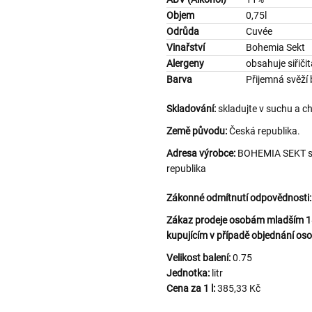
Objem
0,75l
Odrůda
Cuvée
Vinařství
Bohemia Sekt
Alergeny
obsahuje siřiči
Barva
Přijemná svěží 
Skladování:
skladujte v suchu a c
Země původu:
Česká republika.
Adresa výrobce:
BOHEMIA SEKT s.r
republika
Zákonné odmítnutí odpovědnosti:
Zákaz prodeje osobám mladším 18 
kupujícím v případě objednání oso
Velikost balení:
0.75
Jednotka:
litr
Cena za 1 l:
385,33 Kč