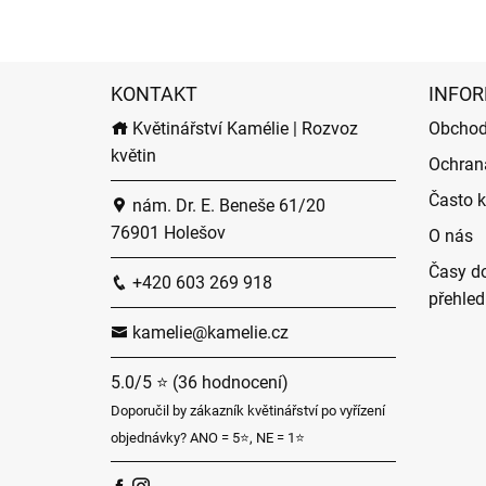
KONTAKT
INFOR
Květinářství Kamélie | Rozvoz
Obchod
květin
Ochran
Často k
nám. Dr. E. Beneše 61/20
76901 Holešov
O nás
Časy do
+420 603 269 918
přehled
kamelie@kamelie.cz
5.0/5 ⭐ (36 hodnocení)
Doporučil by zákazník květinářství po vyřízení
objednávky? ANO = 5⭐, NE = 1⭐