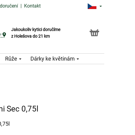
doručení
|
Kontakt
Jakoukoliv kytici doručíme
Možnost vyzvednout v naší květince
z Holešova do 21 km
Růže
Dárky ke květinám
i Sec 0,75l
,75l