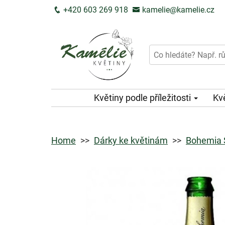
+420 603 269 918
kamelie@kamelie.cz
Květiny podle příležitosti
Kv
Home
Dárky ke květinám
Bohemia S