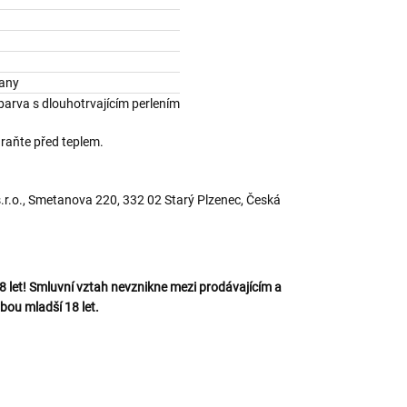
tany
barva s dlouhotrvajícím perlením
hraňte před teplem.
.o., Smetanova 220, 332 02 Starý Plzenec, Česká
let! Smluvní vztah nevznikne mezi prodávajícím a
bou mladší 18 let.