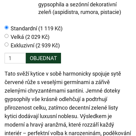
gypsophila a sezónní dekorativní
zeleň (aspidistra, rumora, pistacie)
Standardní (1 119 Kč)
Velká (2 029 Kč)
Exkluzivní (2 939 Kč)
OBJEDNAT
Tato svěží kytice v sobě harmonicky spojuje sytě
červené růže s veselými germínami a zářivě
zelenými chryzantémami santini. Jemné doteky
gypsophily vše krásně odlehčují a podtrhují
přirozenost celku, zatímco decentní zelené listy
kytici dodávají luxusní noblesu. Výsledkem je
moderní a hravý aranžmá, které rozzáří každý
interiér – perfektní volba k narozeninám, poděkování