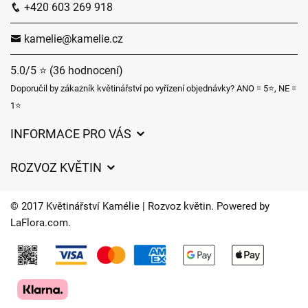
+420 603 269 918
kamelie@kamelie.cz
5.0/5 ⭐ (36 hodnocení)
Doporučil by zákazník květinářství po vyřízení objednávky? ANO = 5⭐, NE =
1⭐
INFORMACE PRO VÁS
Obchodní podmínky
ROZVOZ KVĚTIN
Ochrana osobních údajů
Ceny za doručení
Často kladené dotazy
© 2017 Květinářství Kamélie | Rozvoz květin. Powered by
Kam doručujeme květiny
LaFlora.com
.
O nás
Cookies
Časy doručení květin – přehled možností
Kontakt