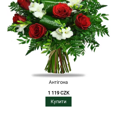
Антігона
1 119 CZK
Купити