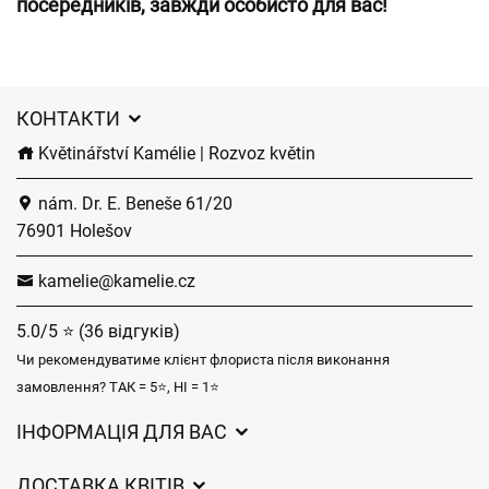
посередників, завжди особисто для вас!
КОНТАКТИ
Květinářství Kamélie | Rozvoz květin
nám. Dr. E. Beneše 61/20
76901 Holešov
kamelie@kamelie.cz
5.0/5 ⭐ (36 відгуків)
Чи рекомендуватиме клієнт флориста після виконання
замовлення? ТАК = 5⭐, НІ = 1⭐
ІНФОРМАЦІЯ ДЛЯ ВАС
Загальні умови ведення господарської діяльності
ДОСТАВКА КВІТІВ