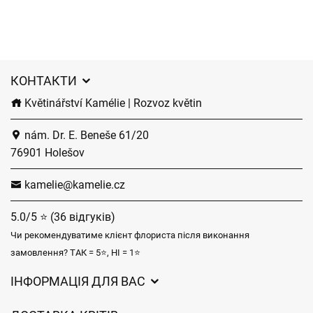
КОНТАКТИ
Květinářství Kamélie | Rozvoz květin
nám. Dr. E. Beneše 61/20
76901 Holešov
kamelie@kamelie.cz
5.0/5 ⭐ (36 відгуків)
Чи рекомендуватиме клієнт флориста після виконання
замовлення? ТАК = 5⭐, НІ = 1⭐
ІНФОРМАЦІЯ ДЛЯ ВАС
Загальні умови ведення господарської діяльності