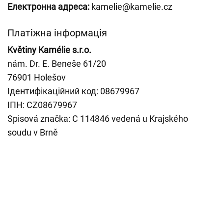
Електронна адреса:
kamelie@kamelie.cz
Платіжна інформація
Květiny Kamélie s.r.o.
nám. Dr. E. Beneše 61/20
76901 Holešov
Ідентифікаційний код: 08679967
ІПН: CZ08679967
Spisová značka: C 114846 vedená u Krajského
soudu v Brně