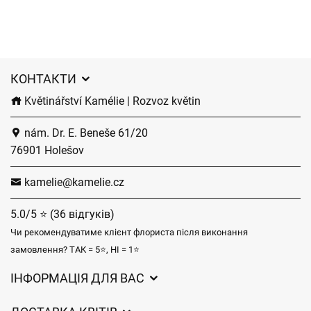
КОНТАКТИ
Květinářství Kamélie | Rozvoz květin
nám. Dr. E. Beneše 61/20
76901 Holešov
kamelie@kamelie.cz
5.0/5 ⭐ (36 відгуків)
Чи рекомендуватиме клієнт флориста після виконання
замовлення? ТАК = 5⭐, НІ = 1⭐
ІНФОРМАЦІЯ ДЛЯ ВАС
Загальні умови ведення господарської діяльності