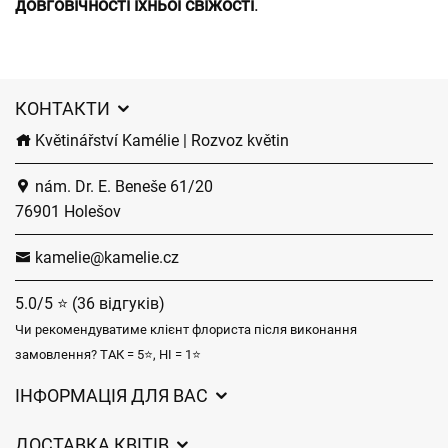
довговічності їхньої свіжості
.
КОНТАКТИ
Květinářství Kamélie | Rozvoz květin
nám. Dr. E. Beneše 61/20
76901 Holešov
kamelie@kamelie.cz
5.0/5 ⭐ (36 відгуків)
Чи рекомендуватиме клієнт флориста після виконання
замовлення? ТАК = 5⭐, НІ = 1⭐
ІНФОРМАЦІЯ ДЛЯ ВАС
Загальні умови ведення господарської діяльності
ДОСТАВКА КВІТІВ