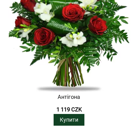
Антігона
1 119 CZK
Купити