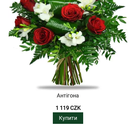
Антігона
1 119 CZK
Купити