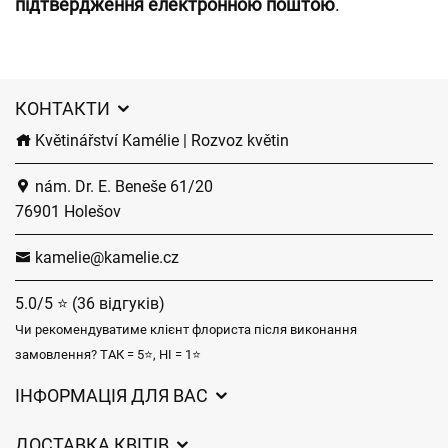
підтвердження електронною поштою
.
КОНТАКТИ
Květinářství Kamélie | Rozvoz květin
nám. Dr. E. Beneše 61/20
76901 Holešov
kamelie@kamelie.cz
5.0/5 ⭐ (36 відгуків)
Чи рекомендуватиме клієнт флориста після виконання
замовлення? ТАК = 5⭐, НІ = 1⭐
ІНФОРМАЦІЯ ДЛЯ ВАС
Загальні умови ведення господарської діяльності
ДОСТАВКА КВІТІВ