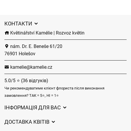
КОНТАКТИ
Květinářství Kamélie | Rozvoz květin
nám. Dr. E. Beneše 61/20
76901 Holešov
kamelie@kamelie.cz
5.0/5 ⭐ (36 відгуків)
Чи рекомендуватиме клієнт флориста після виконання
замовлення? ТАК = 5⭐, НІ = 1⭐
ІНФОРМАЦІЯ ДЛЯ ВАС
Загальні умови ведення господарської діяльності
ДОСТАВКА КВІТІВ
Захист персональних даних