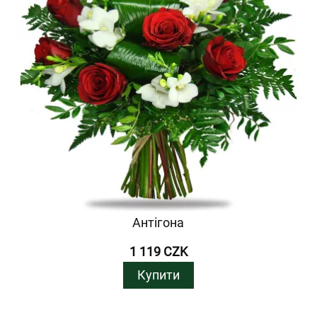
Антігона
1 119 CZK
Купити