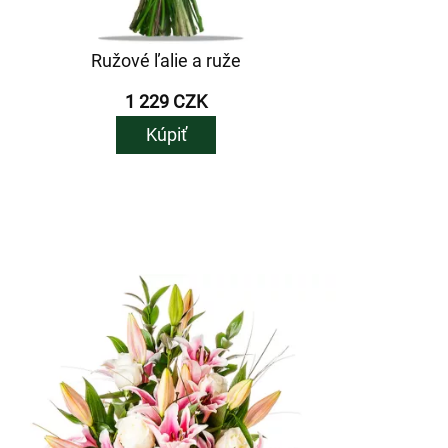
Ružové ľalie a ruže
1 229 CZK
Kúpiť