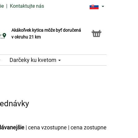
ie
|
Kontaktujte nás
Akákoľvek kytica môže byť doručená
Služba Click & Collect
v okruhu 21 km
Darčeky ku kvetom
jednávky
dávanejšie
|
cena vzostupne
|
cena zostupne