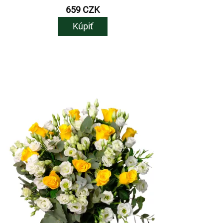
659 CZK
Kúpiť