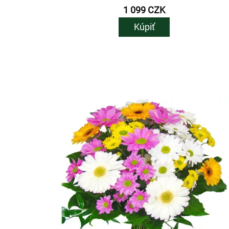
1 099 CZK
Kúpiť