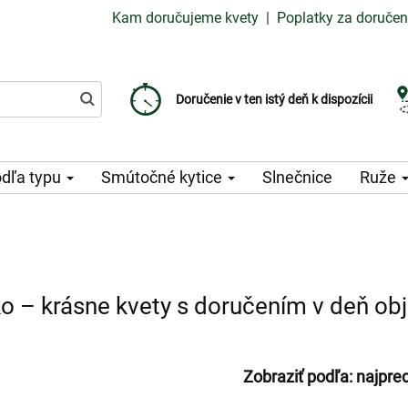
Kam doručujeme kvety
|
Poplatky za doručen
Vyberte si dátum doručenia
Doručenie v ten istý deň k dispozícii
Poplatok za doručenie od 99 CZK
dľa typu
Smútočné kytice
Slnečnice
Ruže
ko – krásne kvety s doručením v deň ob
Zobraziť podľa:
najpre