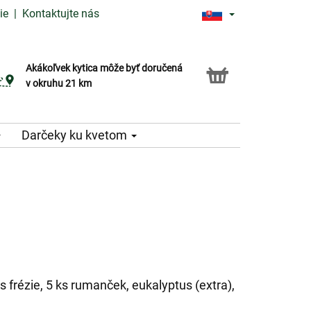
ie
|
Kontaktujte nás
Akákoľvek kytica môže byť doručená
Služba Click & Collect
v okruhu 21 km
Darčeky ku kvetom
ks frézie, 5 ks rumanček, eukalyptus (extra),