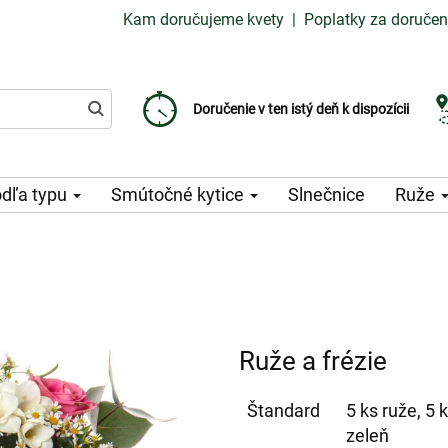
Kam doručujeme kvety
|
Poplatky za doručen
Vyberte si dátum doručenia
Doručenie v ten istý deň k dispozícii
Poplatok za doručenie od 99 CZK
dľa typu
Smútočné kytice
Slnečnice
Ruže
Ruže a frézie
Štandard
5 ks ruže, 5 
zeleň