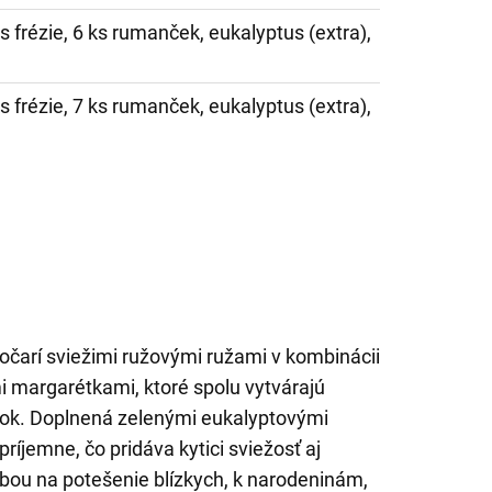
ks frézie, 6 ks rumanček, eukalyptus (extra),
ks frézie, 7 ks rumanček, eukalyptus (extra),
 očarí sviežimi ružovými ružami v kombinácii
i margarétkami, ktoré spolu vytvárajú
lok. Doplnená zelenými eukalyptovými
ríjemne, čo pridáva kytici sviežosť aj
oľbou na potešenie blízkych, k narodeninám,