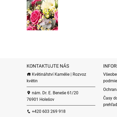
KONTAKTUJTE NÁS
INFOR
Květinářství Kamélie | Rozvoz
Všeobe
květin
podmie
Ochran
nám. Dr. E. Beneše 61/20
Časy do
76901 Holešov
prehľa
+420 603 269 918