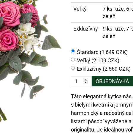
Veľký
7 ks ruže, 6 
zeleň
Exkluzívny
9 ks ruže, 7 
zeleň
Štandard (1 649 CZK)
Veľký (2 109 CZK)
Exkluzívny (2 569 CZK)
OBJEDNÁVKA
Táto elegantná kytica nás
s bielymi kvetmi a jemným
harmonický a radostný ce
listami pôsobí vyvážene a p
originalitu. Je ideálnou v