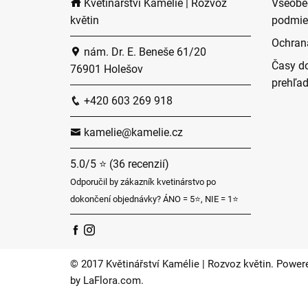
Květinářství Kamélie | Rozvoz
Všeobe
květin
podmie
Ochran
nám. Dr. E. Beneše 61/20
Časy do
76901 Holešov
prehľa
+420 603 269 918
kamelie@kamelie.cz
5.0/5 ⭐ (36 recenzií)
Odporučil by zákazník kvetinárstvo po
dokončení objednávky? ÁNO = 5⭐, NIE = 1⭐
© 2017 Květinářství Kamélie | Rozvoz květin. Power
by
LaFlora.com
.