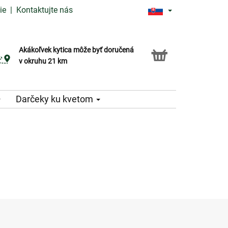
ie
|
Kontaktujte nás
Akákoľvek kytica môže byť doručená
Služba Click & Collect
v okruhu 21 km
Darčeky ku kvetom