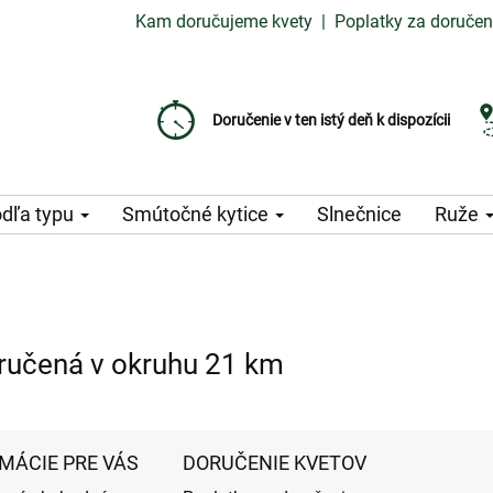
Kam doručujeme kvety
|
Poplatky za doručen
Vyberte si dátum doručenia
Doručenie v ten istý deň k dispozícii
Poplatok za doručenie od 99 CZK
dľa typu
Smútočné kytice
Slnečnice
Ruže
ručená v okruhu 21 km
MÁCIE PRE VÁS
DORUČENIE KVETOV