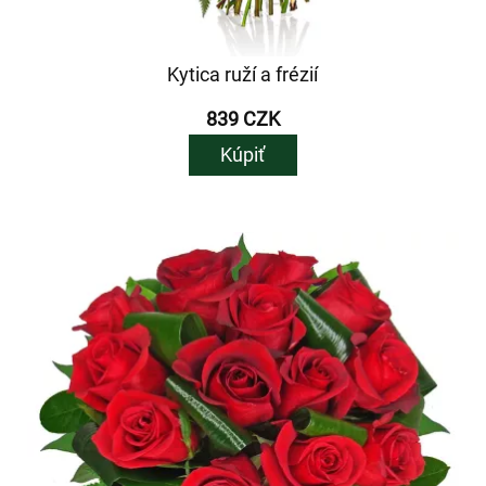
Kytica ruží a frézií
839 CZK
Kúpiť