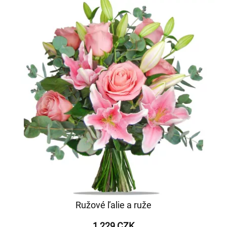
Ružové ľalie a ruže
1 229 CZK