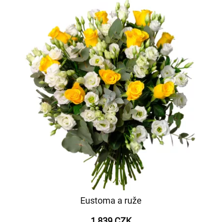
Eustoma a ruže
1 839 CZK