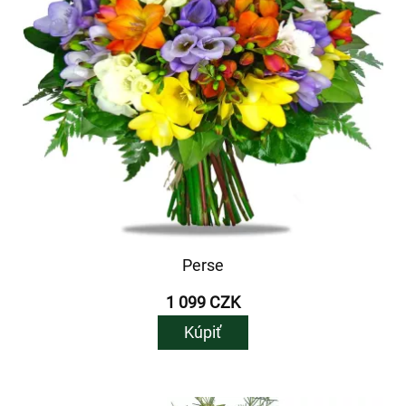
Perse
1 099 CZK
Kúpiť