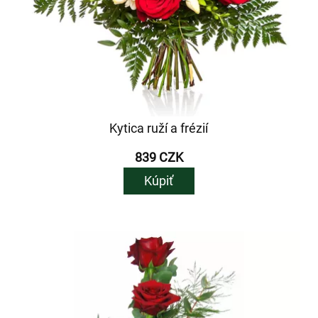
Kytica ruží a frézií
839 CZK
Kúpiť