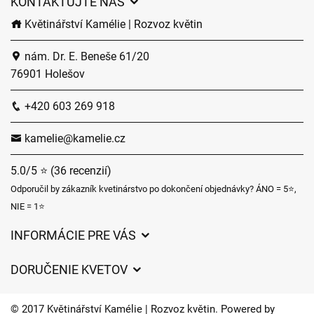
KONTAKTUJTE NÁS
Květinářství Kamélie | Rozvoz květin
nám. Dr. E. Beneše 61/20
76901 Holešov
+420 603 269 918
kamelie@kamelie.cz
5.0/5 ⭐ (36 recenzií)
Odporučil by zákazník kvetinárstvo po dokončení objednávky? ÁNO = 5⭐,
NIE = 1⭐
INFORMÁCIE PRE VÁS
Všeobecné obchodné podmienky
DORUČENIE KVETOV
Ochrana osobných údajov
Poplatky za doručenie
Časy doručenia kvetov – prehľad možností
© 2017 Květinářství Kamélie | Rozvoz květin. Powered by