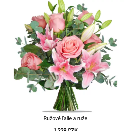
Ružové ľalie a ruže
1 229 CZK