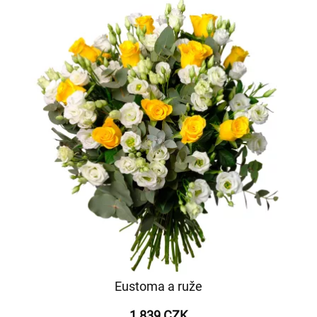
Eustoma a ruže
1 839 CZK