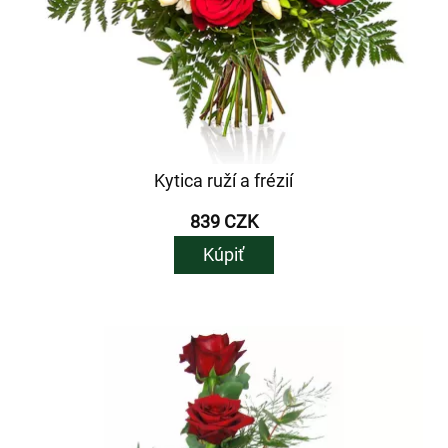
Kytica ruží a frézií
839 CZK
Kúpiť