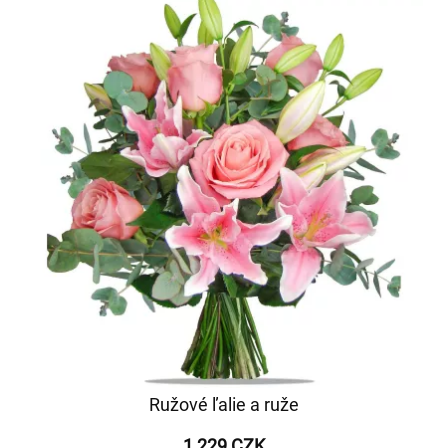
Ružové ľalie a ruže
1 229 CZK