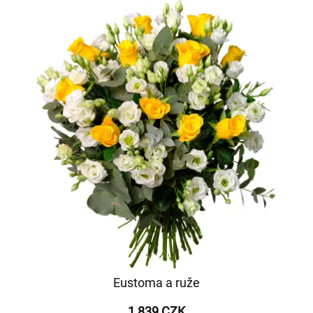
Eustoma a ruže
1 839 CZK