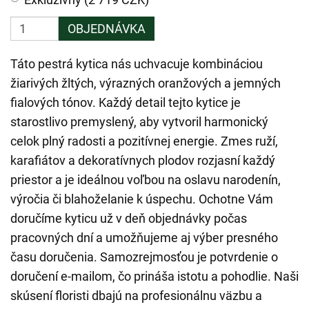
OBJEDNÁVKA
Táto pestrá kytica nás uchvacuje kombináciou
žiarivých žltých, výrazných oranžových a jemných
fialových tónov. Každý detail tejto kytice je
starostlivo premyslený, aby vytvoril harmonický
celok plný radosti a pozitívnej energie. Zmes ruží,
karafiátov a dekoratívnych plodov rozjasní každý
priestor a je ideálnou voľbou na oslavu narodenín,
výročia či blahoželanie k úspechu. Ochotne Vám
doručíme kyticu už v deň objednávky počas
pracovných dní a umožňujeme aj výber presného
času doručenia. Samozrejmosťou je potvrdenie o
doručení e-mailom, čo prináša istotu a pohodlie. Naši
skúsení floristi dbajú na profesionálnu väzbu a