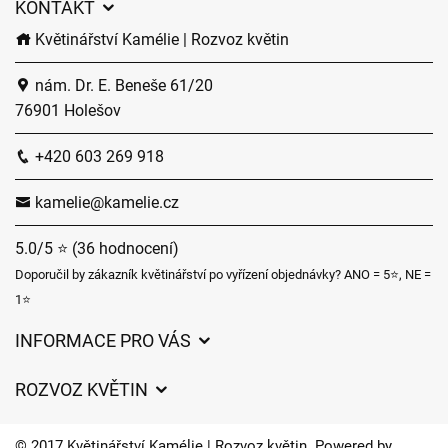
KONTAKT
Květinářství Kamélie | Rozvoz květin
nám. Dr. E. Beneše 61/20
76901 Holešov
+420 603 269 918
kamelie@kamelie.cz
5.0/5 ⭐ (36 hodnocení)
Doporučil by zákazník květinářství po vyřízení objednávky? ANO = 5⭐, NE =
1⭐
INFORMACE PRO VÁS
Obchodní podmínky
ROZVOZ KVĚTIN
Ochrana osobních údajů
Ceny za doručení
Často kladené dotazy
© 2017 Květinářství Kamélie | Rozvoz květin. Powered by