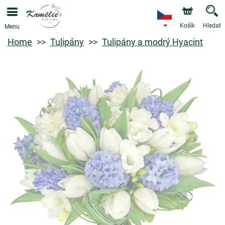
Košík
Hledat
Menu
Home
Tulipány
Tulipány a modrý Hyacint